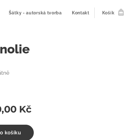
Šátky - autorská tvorba
Kontakt
Košík
nolie
átně
0,00
Kč
o košíku