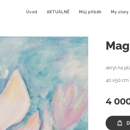
Úvod
AKTUÁLNĚ
Můj příběh
My story
Mag
akryl na pl
40 x50 cm
4 00
D