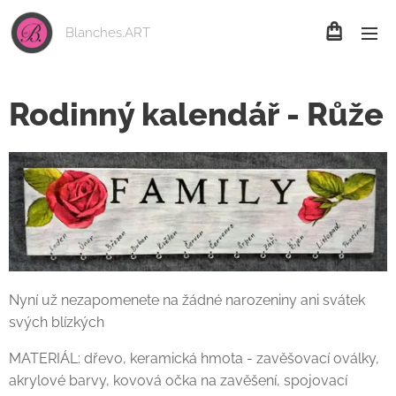
Blanches.ART
Rodinný kalendář - Růže
Nyní už nezapomenete na žádné narozeniny ani svátek
svých blízkých
MATERIÁL: dřevo, keramická hmota - zavěšovací oválky,
akrylové barvy, kovová očka na zavěšení, spojovací