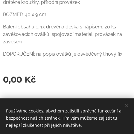
drátěné kroužky, přírodní provázek
ROZMĚR: 40 x 9 cm
Balení obsahuje: 1x dřevěná deska s nápisem, 20 ks
zavěšovacích oválků, spojovací materiál, provázek na
zavěšení
DOPORUČENÍ: na popis oválků je osvědčený lihový fix
0,00
Kč
Používáme cookies, abychom zajistili správné fungování a
bezpečnost našich stránek. Tím vám můžeme zajistit tu
Cookies
nejlepší zkušenost při jejich návštěvě.