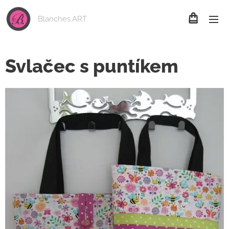
Blanches.ART
Svlačec s puntíkem